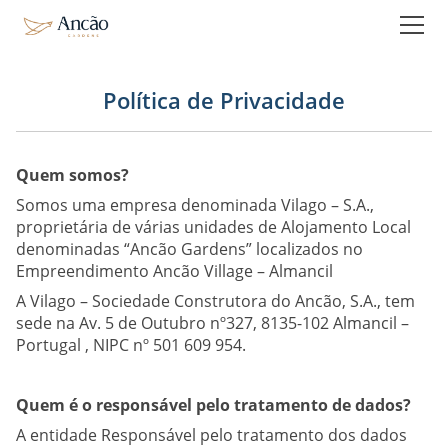
Casas para Férias
Ancão Gardens Deluxe
Ancão Gardens Private Pool
Política de Privacidade
Reservar
Quem somos?
A experiência
Somos uma empresa denominada Vilago – S.A.,
proprietária de várias unidades de Alojamento Local
Visita Virtual
denominadas “Ancão Gardens” localizados no
Empreendimento Ancão Village – Almancil
Vídeo
A Vilago – Sociedade Construtora do Ancão, S.A., tem
Atividades
sede na Av. 5 de Outubro nº327, 8135-102 Almancil –
Escultura pega-azul
Portugal , NIPC nº 501 609 954.
Instagram
Quem é o responsável pelo tratamento de dados?
A entidade Responsável pelo tratamento dos dados
Testemunhos